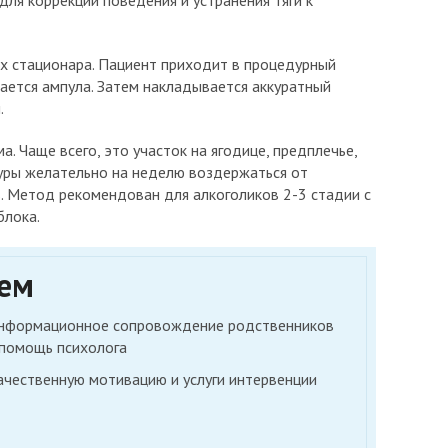
ля коррекции поведения и устранения тяги к
х стационара. Пациент приходит в процедурный
ается ампула. Затем накладывается аккуратный
.
. Чаще всего, это участок на ягодице, предплечье,
дуры желательно на неделю воздержаться от
в. Метод рекомендован для алкоголиков 2-3 стадии с
блока.
уем
нформационное сопровождение родственников
 помощь психолога
ачественную мотивацию и услуги интервенции