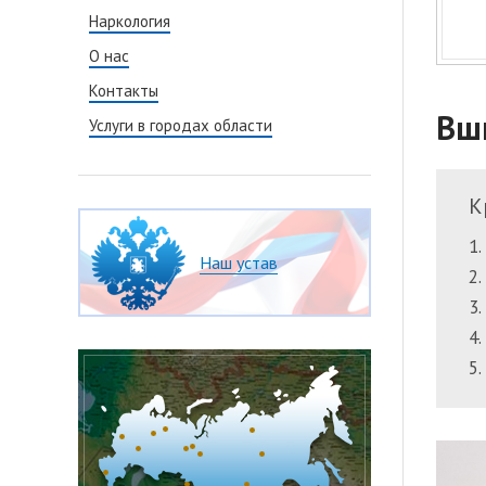
Кодирование
Наркология
Консультация
О нас
Нарколог на
Контакты
Раскодировк
Вш
Услуги в городах области
К
Наш устав