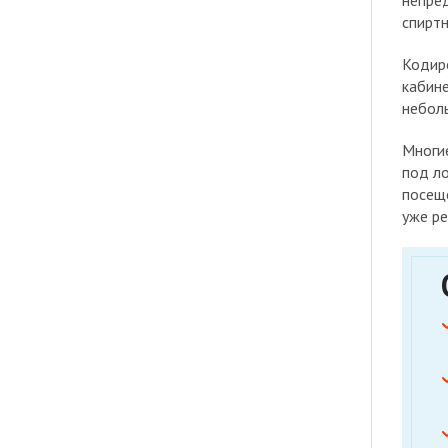
непред
спиртн
Кодир
кабине
неболь
Многие
под ло
посеще
уже ре