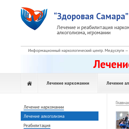
“Здоровая Самара”
Лечение и реабилитация нарко
алкоголизма, игромании
Информационный наркологический центр. Медуслуги — 
Лечени
Лечение наркомании
Лечение а
Детоксикация УБОД
Вшивание ам
Главна
Снятие ломки
Вывод из зап
Лечение наркомании
Капельница о
Лечение алкоголизма
Капельница о
Реабилитация