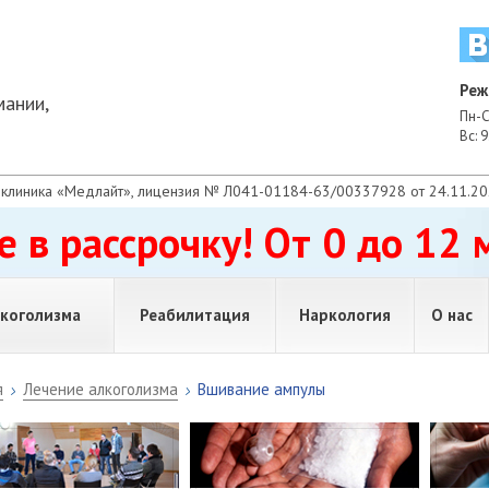
Реж
мании,
Пн-С
Вс: 9
клиника «Медлайт», лицензия № Л041-01184-63/00337928 от 24.11.2021
е в рассрочку! От 0 до 12 
лкоголизма
Реабилитация
Наркология
О нас
пулы
Реабилитация алкоголизма
Новост
я
Лечение алкоголизма
Вшивание ампулы
оя на дому
Отзыв
т запоя
Благод
т похмелья
Резуль