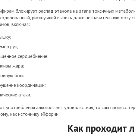
фирам блокирует распад этанола на этапе токсичных метаболи
кодированный, рискнувший выпить даже незначительную дозу сп
мов, включая:
ышку;
емор рук;
ащенное сердцебиение;
иливы жара;
ловную боль;
рушение координации;
нические атаки.
от употребления алкоголя нет удовольствия, то сам процесс тер
ому, как источнику эйфории.
Как проходит л