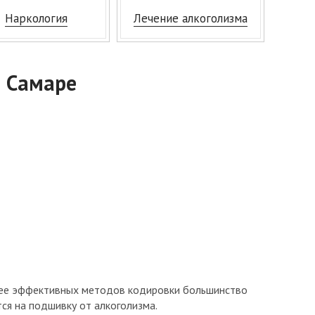
Наркология
Лечение алкоголизма
ие на обработку персональных данных
ка обработки персональных данных
ы работаем
в Самаре
дники
лее эффективных методов кодировки большинство
ся на подшивку от алкоголизма.