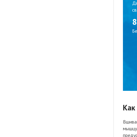
Дл
св
8
Бе
Как
Вшиван
мышцу
преду