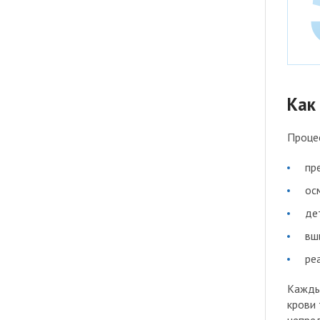
Как
Процес
пр
ос
де
вш
ре
Кажды
крови 