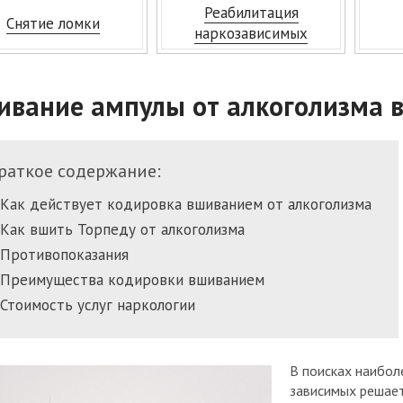
 от алкоголизма
Устав
Реабилитация
Снятие ломки
 нарколога
Соглас
наркозависимых
 дом
Полити
а
Где м
ивание ампулы от алкоголизма 
Сотру
раткое содержание:
Как действует кодировка вшиванием от алкоголизма
Как вшить Торпеду от алкоголизма
Противопоказания
Преимущества кодировки вшиванием
Стоимость услуг наркологии
В поисках наибо
зависимых решает