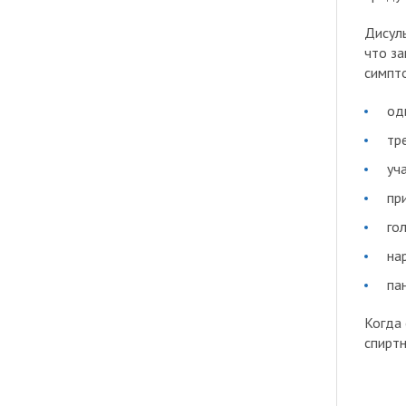
Дисуль
что за
симпто
од
тр
уч
пр
го
на
па
Когда 
спиртн