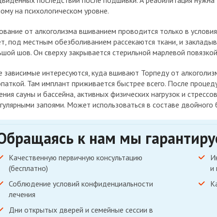
виденных последствий после подшивки. А реабилитация нужна д
ому на психологическом уровне.
ование от алкоголизма вшиванием проводится только в условия
т, под местным обезболиванием рассекаются ткани, и закладыв
шой шов. Он сверху закрывается стерильной марлевой повязкой
 зависимые интересуются, куда вшивают Торпеду от алкоголизма
паткой. Там имплант приживается быстрее всего. После проце
ния сауны и бассейна, активных физических нагрузок и стрессо
гулярными запоями. Может использоваться в составе двойного 
Обращаясь к нам мы гарантир
Качественную первичную консультацию
И
(бесплатно)
и
Соблюдение условий конфиденциальности
К
лечения
Дни открытых дверей и семейные сессии в